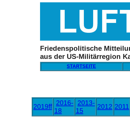
Friedenspolitische Mitteil
aus der US-Militärregion K
STARTSEITE
2016-
2013-
2019ff
2012
2011
18
15