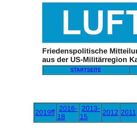
Friedenspolitische Mitteil
aus der US-Militärregion K
STARTSEITE
2016-
2013-
2019ff
2012
2011
18
15