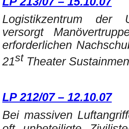
LP 213/07 – 15.10.07
Logistikzentrum der 
versorgt Manövertrup
erforderlichen Nachsch
st
21
Theater Sustainmen
LP 212/07 – 12.10.07
Bei massiven Luftangrif
oft unbeteiligte Zivil